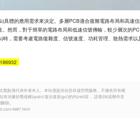
據(jù)具體的應用需求來決定。多層PCB適合復雜電路布局和高速
性。然而，對于簡單的電路布局和低速信號傳輸，較少層次的PC
shù)時，需要考慮電路復雜度、信號速度、功耗管理、散熱需求以
8186932
ā)貢獻，該文觀點僅代表作者本人。本站僅提供信息存儲空間服務，不擁有所有權
)本站有涉嫌抄襲侵權(quán)/違法違規(guī)的內(nèi)容， 請發(fā)送郵件至
刪除。
.com/4997.html