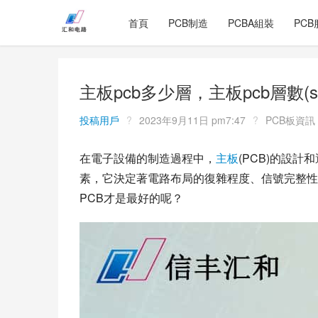
首頁
PCB制造
PCBA組裝
PCB
主板pcb多少層，主板pcb層數(sh
投稿用戶
?
2023年9月11日 pm7:47
?
PCB板資訊
在電子設備的制造過程中，
主板
(PCB)的設計和
素，它決定著電路布局的復雜程度、信號完整性
PCB才是最好的呢？