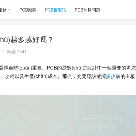
服務
PCB廠商
PCB板資訊
PCB常見問題
ù)越多越好嗎？
?
閱讀 7541
選擇至關(guān)重要。PCB的層數(shù)是設計中一個重要的考
、功耗以及生產(chǎn)成本。那么，究竟應該選擇
多少
層的主板