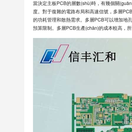
當決定主板PCB的層數(shù)時，有幾個關(
度。對于復雜的電路布局和高速信號，多
的功耗管理和散熱需求。多層PCB可以增加地孔和電源
預算限制。多層PCB生產(chǎn)的成本較高