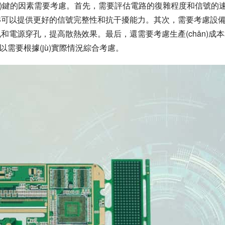
guān)鍵的因素需要考慮。首先，需要評估電路的復雜程度和信號的
層PCB可以提供更好的信號完整性和抗干擾能力。其次，需要考慮設
穿孔，提高散熱效果。最后，還需要考慮生產(chǎn)成
，所以需要根據(jù)實際情況綜合考慮。