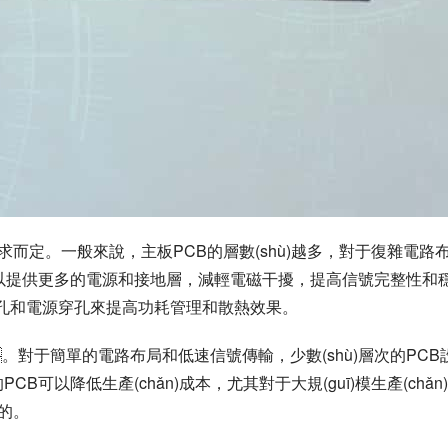
定。一般來說，主板PCB的層數(shù)越多，對于復雜電路
可以提供更多的電源和接地層，減輕電磁干擾，提高信號完整性和
增加地孔和電源穿孔來提高功耗管理和散熱效果。
。對于簡單的電路布局和低速信號傳輸，少數(shù)層次的PCB
可以降低生產(chǎn)成本，尤其對于大規(guī)模生產(chǎn
。