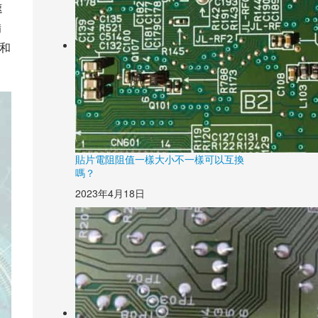
速
備
本和
貼片電阻阻值一樣大小不一樣可以互換
嗎？
2023年4月18日