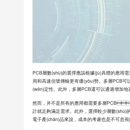
PCB層數(shù)的選擇應該根據(jù)具體的應用需求而
局和高速信號傳輸更有優(yōu)勢。多層PCB
(wěn)定性。此外，多層PCB還可以通過
然而，并不是所有的應用都需要多層PCB
計就足夠滿足需求。此外，選擇較少層數(shù)的PCB
電子產(chǎn)品來說，成本的考慮也是不可忽視的