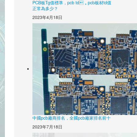
PCB板Tg值標準，pcb td，pcb板材td值
正常為多少？
2023年4月18日
中國pcb廠商排名，全國pcb廠家排名前十
2023年7月18日