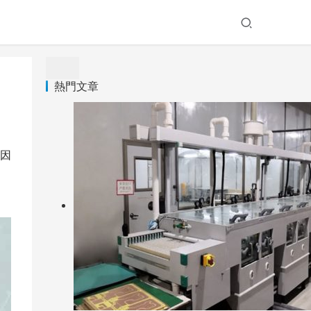
熱門文章
慮因