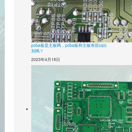
pcba板是主板嗎，pcba板和主板有區(qū)
別嗎？
2023年4月18日