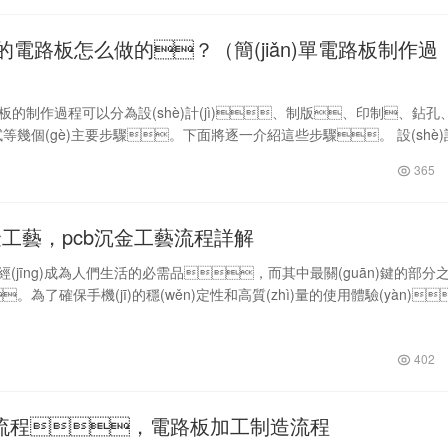
n)單的電路板怎么做的？（簡(jiǎn)單電路板制作過
單電路板的制作過程可以分為設(shè)計(jì)、制版、印制、鉆孔
o)試等幾個(gè)主要步驟。下面將逐一介紹這些步驟。 設(shè)
jìn)行電路板制作之前，首先需要進(jìn)行電路設(shè)計
365
。設(shè)計(jì)師可以使用專業(yè)的電路設(shè)…
金工藝，pcb沉金工藝流程詳解
)已經(jīng)成為人們生活的必需品，而其中最關(guān)鍵的部分
。為了確保手機(jī)的穩(wěn)定性和高質(zhì)量的使用體驗(yàn)
藝成為了不可或缺的一環(huán)。 pcb板沉金工藝是一種將金屬鍍…
402
流程，電路板加工制造流程