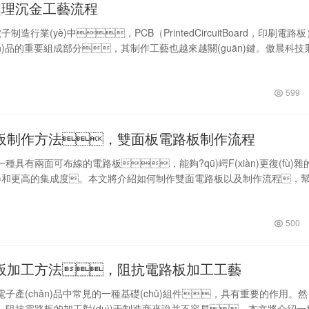
處理沉金工藝流程
電子制造行業(yè)中，PCB（PrintedCircuitBoard，印刷電路
ǎn)品的重要組成部分，其制作工藝也越來越關(guān)鍵。傲晨科技
，高品質(zhì)”的理念，不斷…
599
板制作方法，雙面板電路板制作流程
種具有兩面可布線的電路板，能夠?qū)崿F(xiàn)更復(fù)雜
計(jì)和更高的集成度。本文將介紹如何制作雙面電路板以及制作流程，
品質(zhì)雙面電路板的技巧。 首先，制作雙面電…
500
板加工方法，阻抗電路板加工工藝
子產(chǎn)品中常見的一種基礎(chǔ)組件，具有重要的作用。然
，阻抗電路板的加工對(duì)于制造商來說并不容易。本文將介紹一