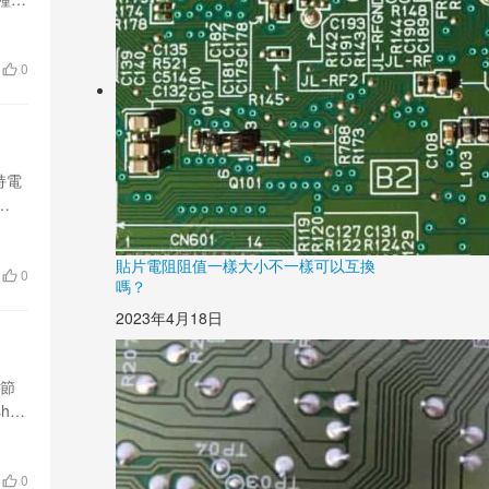
0
持電
板內
貼片電阻阻值一樣大小不一樣可以互換
0
嗎？
2023年4月18日
)節
è)
路板
0