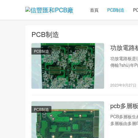
首頁
PCB制造
P
PCB制造
功放電路板
PCB制造
功放電路板是現
傳輸?shù)年
程，以及相關(g
1.原材料采購
2023年9月27日
pcb多層板
PCB制造
PCB多層板生產
多層板由多層
將為您詳細(x