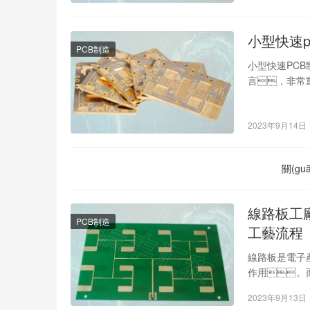
小型快速p
PCB制造
小型快速PCB制
言，非常
好地了解這一
2023年9月14日
關(gu
線路板工廠
PCB制造
工藝流程
線路板是電子產
作用。而
終產(chǎn
2023年9月13日