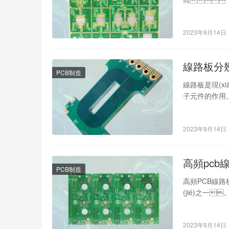
效的阻抗電路板
2023年9月14日
線路板分幾
PCB制造
線路板是現(x
子元件的作用
層、
(nèi)層的制…
2023年9月14日
高頻pcb
PCB制造
高頻PCB線路板
(jié)之一
備高頻信號(hà
的加工工…
2023年9月14日