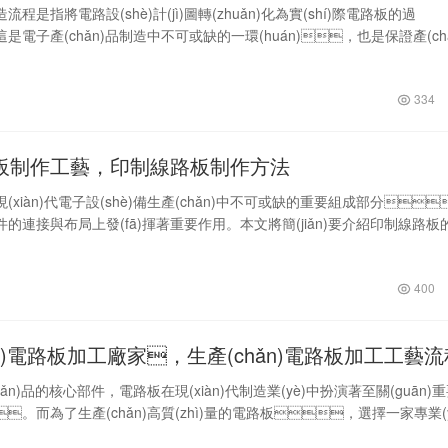
程是指將電路設(shè)計(jì)圖轉(zhuǎn)化為實(shí)際電路板的過
是電子產(chǎn)品制造中不可或缺的一環(huán)，也是保證產(chǎ
量和性能的關(guān)鍵。下面，我們將詳細(xì)介紹電路板加工制造的主
，設(shè)…
334
板制作工藝，印制線路板制作方法
(xiàn)代電子設(shè)備生產(chǎn)中不可或缺的重要組成部分
的連接與布局上發(fā)揮著重要作用。本文將簡(jiǎn)要介紹印制線路板
，供有興趣的讀者參考。 一、圖形設(shè)計(jì)在制作…
400
ǎn)電路板加工廠家，生產(chǎn)電路板加工工藝流
ǎn)品的核心部件，電路板在現(xiàn)代制造業(yè)中扮演著至關(guān)
。而為了生產(chǎn)高質(zhì)量的電路板，選擇一家專業(y
工廠家是非常重要的。本文將為大家介紹電路板加工廠家的專業(yè