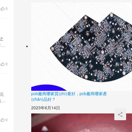
0
)之
者更
工的…
0
pcb廠商哪家質(zhì)量好，pcb廠商哪家產
的元
(chǎn)品好？
及最
2023年6月14日
0