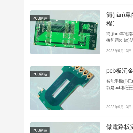
簡(jiǎ
PCB制造
程）
簡(jiǎn)
接和調(dià
(jì)：在進(
2023年9月13日
(jì)
pcb板沉
PCB制造
智能手機(jī
就是pcb板
pcb板沉金工
2023年9月13日
做電路板
PCB制造