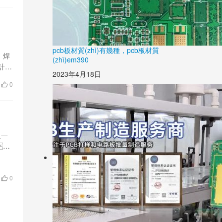
pcb板材質(zhì)有幾種，pcb板材質
、焊
(zhì)em390
計
2023年4月18日
0
之一
，
0