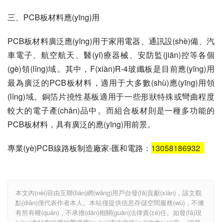
三、PCB板材料應(yīng)用
PCB板材料廣泛應(yīng)用于家用電器、通訊設(shè)備、汽
車電子、航空航天、醫(yī)療器械、安防監(jiān)控等各個
(gè)領(lǐng)域。其中，F(xiàn)R-4玻纖板是目前應(yīng)用
最為廣泛的PCB板材料，適用于大多數(shù)應(yīng)用領
(lǐng)域。銅箔片撓性基板適用于一些形狀特殊或彎曲程度
較大的電子產(chǎn)品中。而組合板材則是一種多功能的
PCB板材料，具有廣泛的應(yīng)用前景。
專業(yè)PCB線路板制造廠家-匯和電路：
13058186932
本文內(nèi)容由互聯(lián)網(wǎng)用戶自發(fā)貢獻(xiàn)，該文觀
點(diǎn)僅代表作者本人。本站僅提供信息存儲空間服務(wù)，不擁
有所有權(quán)，不承擔(dān)相關(guān)法律責(zé)任。如發(fā)現