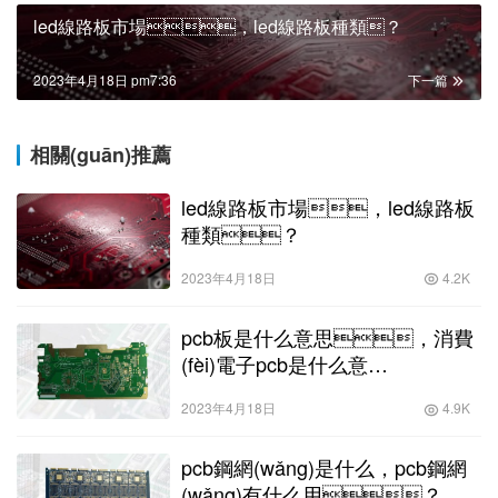
led線路板市場，led線路板種類？
2023年4月18日 pm7:36
下一篇
相關(guān)推薦
led線路板市場，led線路板
種類？
2023年4月18日
4.2K
pcb板是什么意思，消費
(fèi)電子pcb是什么意
思？
2023年4月18日
4.9K
pcb鋼網(wǎng)是什么，pcb鋼網
(wǎng)有什么用？