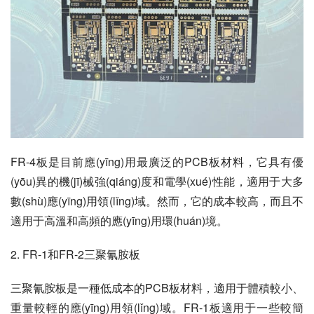
FR-4板是目前應(yīng)用最廣泛的PCB板材料，它具有優
(yōu)異的機(jī)械強(qiáng)度和電學(xué)性能，適用于大多
數(shù)應(yīng)用領(lǐng)域。然而，它的成本較高，而且不
適用于高溫和高頻的應(yīng)用環(huán)境。
2. FR-1和FR-2三聚氰胺板
三聚氰胺板是一種低成本的PCB板材料，適用于體積較小、
重量較輕的應(yīng)用領(lǐng)域。FR-1板適用于一些較簡