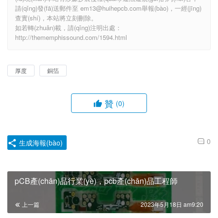
請(qǐng)發(fā)送郵件至 em13@huihepcb.com舉報(bào)，一經(jīng)
查實(shí)，本站將立刻刪除。
如若轉(zhuǎn)載，請(qǐng)注明出處：
http://thememphissound.com/1594.html
厚度
銅箔
贊
(0)
0
生成海報(bào)
pCB產(chǎn)品行業(yè)，pcb產(chǎn)品工程師
上一篇
2023年5月18日 am9:20