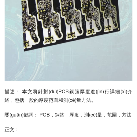
描述： 本文將針對(duì)PCB銅箔厚度進(jìn)行詳細(xì)介
紹，包括一般的厚度范圍和測(cè)量方法。
關(guān)鍵詞： PCB，銅箔，厚度，測(cè)量，范圍，方法
正文：