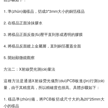
1. 準(zhǔn)備樣品，切成3*3mm大小的銅箔樣品
2. 在樣品正面涂抹膠水
3. 將樣品正面反復(fù)壓平直到形成透明的膠膜
4. 將樣品反面鍍上金屬層，直到銅箔覆蓋全面
5. 開始顯微鏡觀察
方法二：X射線熒光測(cè)量法
這種方法是通過X射線熒光儀對(duì)PCB板進(jìn)行測(cè)
量，由于其精度高，所以精確度也很高。具體步驟如下：
1. 樣品準(zhǔn)備，將PCB板切成尺寸大約為20*25mm大
小的樣品