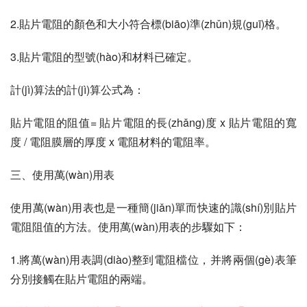
2.貼片電阻的顏色和大小符合標(biāo)準(zhǔn)規(guī)格。
3.貼片電阻的型號(hào)和材料已確定。
計(jì)算法的計(jì)算公式為：
貼片電阻的阻值= 貼片電阻的長(zhǎng)度 x 貼片電阻的寬
度 / 電阻膜層的厚度 x 電阻材料的電阻率。
三、使用萬(wàn)用表
使用萬(wàn)用表也是一種簡(jiǎn)單而快速的識(shí)別貼片
電阻阻值的方法。使用萬(wàn)用表的步驟如下：
1.將萬(wàn)用表調(diào)整到電阻檔位，并將兩個(gè)表筆
分別接觸在貼片電阻的兩端。