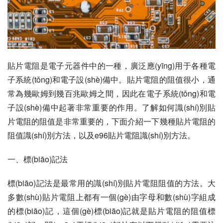
貼片電阻是電子元器件中的一種，廣泛應(yīng)用于各種電
子系統(tǒng)和電子設(shè)備中。貼片電阻的阻值很小，通
常為幾歐姆到幾百兆歐姆之間，因此在電子系統(tǒng)和電
子設(shè)備中起著非常重要的作用。了解如何識(shí)別貼
片電阻的阻值是非常重要的，下面介紹一下幾種貼片電阻的
阻值識(shí)別方法，以及e96貼片電阻識(shí)別方法。
一、標(biāo)記法
標(biāo)記法是最常用的識(shí)別貼片電阻阻值的方法。大
多數(shù)貼片電阻上都有一個(gè)由字母和數(shù)字組成
的標(biāo)記，這個(gè)標(biāo)記就是貼片電阻的阻值標