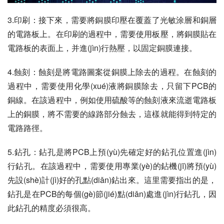
3.印刷：接下來，需要將銅膜印壓在覆蓋了光敏涂層和銅層
的電路板上。在印刷的過程中，需要使用板壓，將銅膜貼在
電路板的表面上，并進(jìn)行熱壓，以固定銅膜連接。
4.蝕刻：蝕刻是將電路圖案從銅膜上除去的過程。在蝕刻的
過程中，需要使用化學(xué)液將銅膜除去，只留下PCB的
銅線。在該過程中，例如使用硫酸等的蝕刻液來流逝電路板
上的銅膜，將不需要的線路部分蝕去，這樣就能得到特定的
電路路徑。
5.鉆孔：鉆孔是將PCB上預(yù)先確定好的鉆孔位置進(jìn)
行鉆孔。在該過程中，需要使用專業(yè)的鉆機(jī)將預(yù)
先設(shè)計(jì)好的孔點(diǎn)鉆出來。這里需要指出的是，
鉆孔是在PCB的每個(gè)節(jié)點(diǎn)處進(jìn)行鉆孔，因
此鉆孔的精度必須很高。