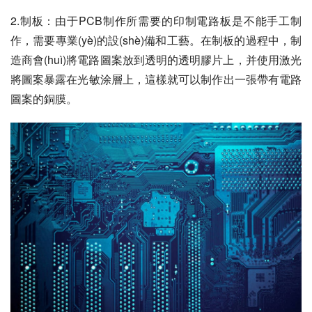
2.制板：由于PCB制作所需要的印制電路板是不能手工制
作，需要專業(yè)的設(shè)備和工藝。在制板的過程中，制
造商會(huì)將電路圖案放到透明的透明膠片上，并使用激光
將圖案暴露在光敏涂層上，這樣就可以制作出一張帶有電路
圖案的銅膜。