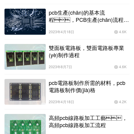
pcb生產(chǎn)的基本流
程，PCB生產(chǎn)流程參
觀心得
2023年4月18日
4.6K
雙面板電路板，雙面電路板專業
(yè)制作過程
2023年8月7日
4.6K
pcb電路板制作所需的材料，pcb
電路板制作價(jià)格
2023年4月18日
4.2K
高頻pcb線路板加工工藝，
高頻pcb線路板加工流程