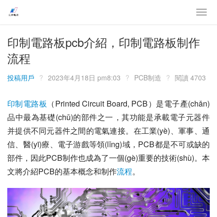
印制電路板pcb介紹，印制電路板制作
流程
投稿用戶
?
2023年4月18日 pm8:03
?
PCB制造
?
閱讀 4703
印制
電路板
（Printed Circuit Board, PCB）是電子產(chǎn)
品中最為基礎(chǔ)的部件之一，其功能是承載電子元器件
并提供不同元器件之間的電氣連接。在工業(yè)、軍事、通
信、醫(yī)療、電子游戲等領(lǐng)域，PCB都是不可或缺的
部件，因此PCB制作也成為了一個(gè)重要的技術(shù)。本
文將介紹PCB的基本概念和制作
流程
。